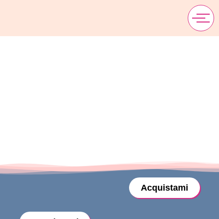
Vuoi acquistare i miei libri?
Li puoi ordinare in libreria, su Amazon
oppure li trovi qui!
Acquistami